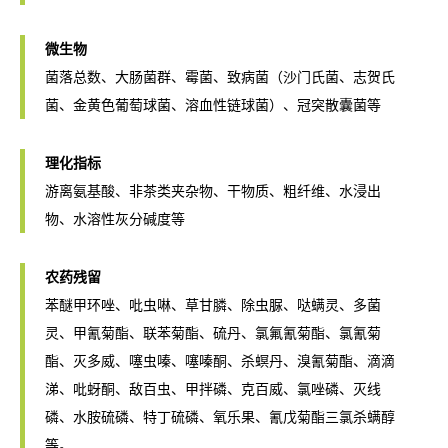
微生物
菌落总数、大肠菌群、霉菌、致病菌（沙门氏菌、志贺氏
菌、金黄色葡萄球菌、溶血性链球菌）、冠突散囊菌等
理化指标
游离氨基酸、非茶类夹杂物、干物质、粗纤维、水浸出
物、水溶性灰分碱度等
农药残留
苯醚甲环唑、吡虫啉、草甘膦、除虫脲、哒螨灵、多菌
灵、甲氰菊酯、联苯菊酯、硫丹、氯氟氰菊酯、氯氰菊
酯、灭多威、噻虫嗪、噻嗪酮、杀螟丹、溴氰菊酯、滴滴
涕、吡蚜酮、敌百虫、甲拌磷、克百威、氯唑磷、灭线
磷、水胺硫磷、特丁硫磷、氧乐果、氰戊菊酯三氯杀螨醇
等。