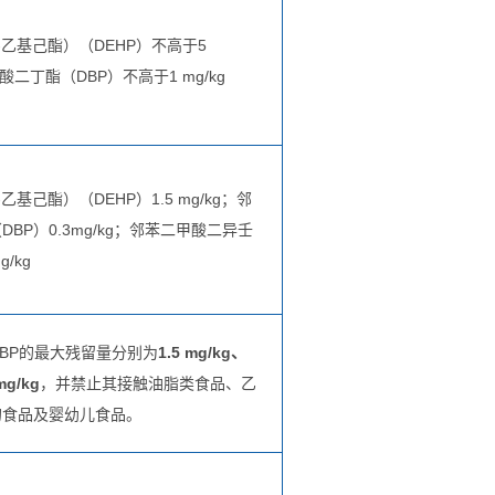
-乙基己酯）（DEHP）不高于5
酸二丁酯（DBP）不高于1 mg/kg
基己酯）（DEHP）1.5 mg/kg；邻
BP）0.3mg/kg；邻苯二甲酸二异壬
g/kg
、DBP的最大残留量分别为
1.5 mg/kg、
mg/kg
，并禁止其接触油脂类食品、乙
的食品及婴幼儿食品。