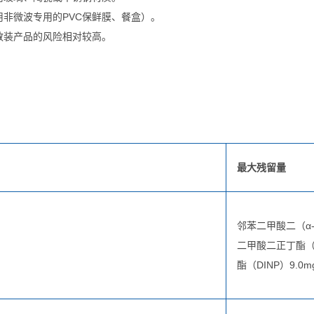
非微波专用的PVC保鲜膜、餐盒）。
散装产品的风险相对较高。
最大残留量
邻苯二甲酸二（α-
二甲酸二正丁酯（D
酯（DINP）9.0m