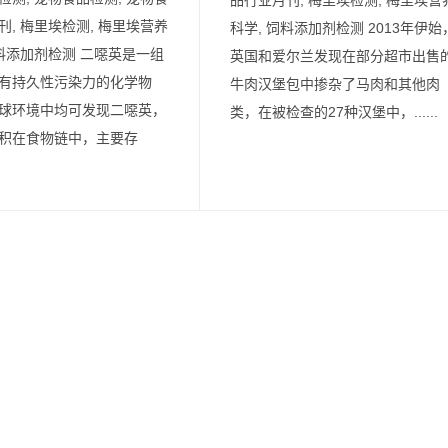
刊, 梅里埃检测, 梅里埃营养
科学, 饲料添加剂检测 2013年伊始
饲料添加剂检测 二噁英是一组
英国和爱尔兰发现在部分超市出售
有持久性污染力的化学物
牛肉汉堡包中掺杂了马肉和其他肉
球环境中均可发现二噁英，
类，在被检查的27种汉堡中，......
积在食物链中，主要存