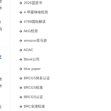
食
2026蓝皮书
养
4-甲基咪唑检测
4789国标解读
2
有
AKG检测
amazon亚马逊
AOAC
年
Blonk公司
blue paper
BRCGS体系认证
食
养
BRCGS标准
BRCGS认证
BRC全球标准
估