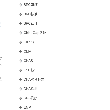
BRC审核
BRC标准
BRC认证
实
验
ChinaGap认证
出
CIFSQ
CMA
食
CNAS
养
CSR报告
波
DHA鸡蛋标准
M
DNA检测
DNA测序
EMP