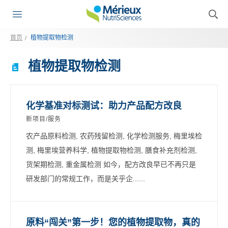
首页
植物提取物检测
植物提取物检测
化学基准对标测试：助力产品配方改良
新项目/服务
农产品原料检测, 农药残留检测, 化学检测服务, 梅里埃检
测, 梅里埃营养科学, 植物提取物检测, 膳食补充剂检测,
货架期检测, 重金属检测 如今，配方改良早已不再只是
研发部门的常规工作，而是关乎企......
原料“闯关”第一步！您的植物提取物，真的