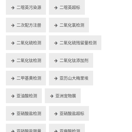
二噁英污染源
二噁英超标
二次配方注册
二氧化氯检测
二氧化硫检测
二氧化硫残留量检测
二氧化钛检测
二氧化钛添加剂
二甲基黄检测
亚历山大梅里埃
亚油酸检测
亚洲宠物展
亚硝酸盐检测
亚硝酸盐超标
亚硝酸盐限量
亚麻酸检测