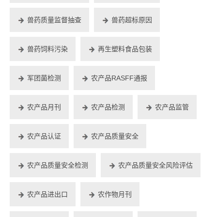
兽药质量监督抽查
兽药超标原因
兽药饲料污染
再生塑料食品包装
军团菌检测
农产品RASFF通报
农产品月刊
农产品检测
农产品监管
农产品认证
农产品质量安全
农产品质量安全检测
农产品质量安全风险评估
农产品进出口
农作物月刊