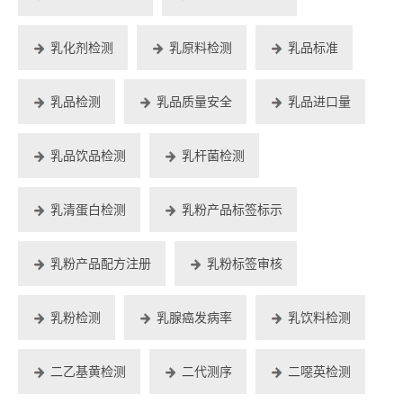
乳化剂检测
乳原料检测
乳品标准
乳品检测
乳品质量安全
乳品进口量
乳品饮品检测
乳杆菌检测
乳清蛋白检测
乳粉产品标签标示
乳粉产品配方注册
乳粉标签审核
乳粉检测
乳腺癌发病率
乳饮料检测
二乙基黄检测
二代测序
二噁英检测