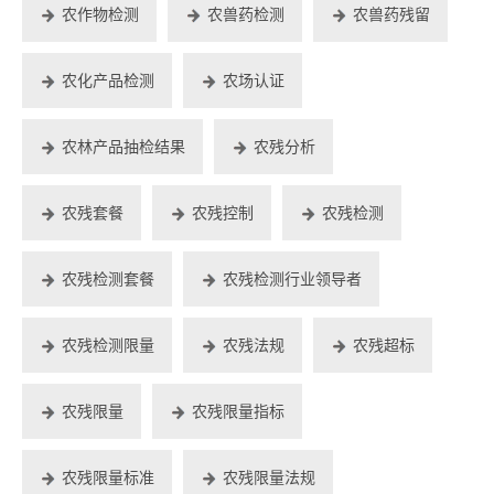
农作物检测
农兽药检测
农兽药残留
农化产品检测
农场认证
农林产品抽检结果
农残分析
农残套餐
农残控制
农残检测
农残检测套餐
农残检测行业领导者
农残检测限量
农残法规
农残超标
农残限量
农残限量指标
农残限量标准
农残限量法规