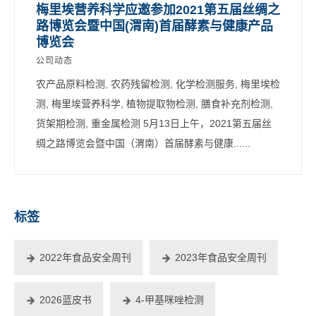
梅里埃营养科学应邀参加2021第五届丝绸之
路博览会暨中国(渭南)首届酵素与健康产品
博览会
公司动态
农产品原料检测, 农药残留检测, 化学检测服务, 梅里埃检
测, 梅里埃营养科学, 植物提取物检测, 膳食补充剂检测,
货架期检测, 重金属检测 5月13日上午，2021第五届丝
绸之路博览会暨中国（渭南）首届酵素与健康......
标签
2022年食品安全周刊
2023年食品安全周刊
2026蓝皮书
4-甲基咪唑检测