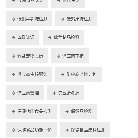
低GI食品认证
低碳生活
低聚半乳糖检测
低聚果糖检测
体系认证
佛手制品检测
佩蒂宠物股份
供应商审核
供应商审核服务
供应商监控计划
供应商管理
供应链溯源
保健功能食品检测
保健品检测
保健食品功能评价
保健食品原料检测