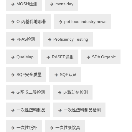
MOSH检测
mxns day
O-丙基伐地那非
pet food industry news
PFAS检测
Proficiency Testing
QualMap
RASFF通报
SDA Organic
SQF安全质量
SQF认证
α-酮戊二酸检测
β-激动剂检测
一次性塑料制品
一次性塑料制品检测
一次性纸杯
一次性餐饮具