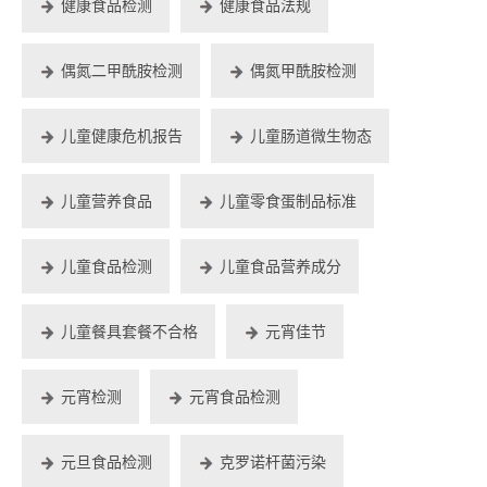
健康食品检测
健康食品法规
偶氮二甲酰胺检测
偶氮甲酰胺检测
儿童健康危机报告
儿童肠道微生物态
儿童营养食品
儿童零食蛋制品标准
儿童食品检测
儿童食品营养成分
儿童餐具套餐不合格
元宵佳节
元宵检测
元宵食品检测
元旦食品检测
克罗诺杆菌污染