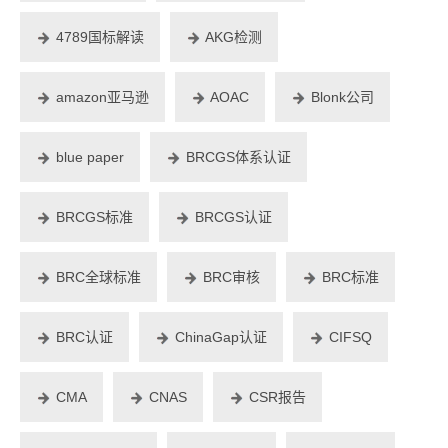
4789国标解读
AKG检测
amazon亚马逊
AOAC
Blonk公司
blue paper
BRCGS体系认证
BRCGS标准
BRCGS认证
BRC全球标准
BRC审核
BRC标准
BRC认证
ChinaGap认证
CIFSQ
CMA
CNAS
CSR报告