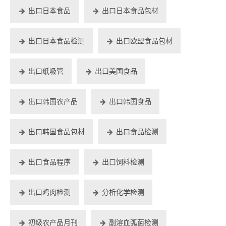
出口日本食品
出口日本食品包材
出口日本食品检测
出口欧盟食品包材
出口纸吸管
出口美国食品
出口韩国农产品
出口韩国食品
出口韩国食品包材
出口食品检测
出口食品程序
出口饲料检测
出口鸡肉检测
分析化学检测
初级农产品月刊
副溶血弧菌检测