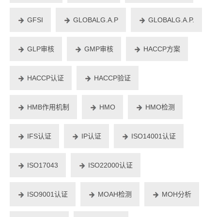
GFSI
GLOBALG.A.P
GLOBALG.A.P.
GLP审核
GMP审核
HACCP方案
HACCP认证
HACCP验证
HMB作用机制
HMO
HMO检测
IFS认证
IP认证
ISO14001认证
ISO17043
ISO22000认证
ISO9001认证
MOAH检测
MOH分析