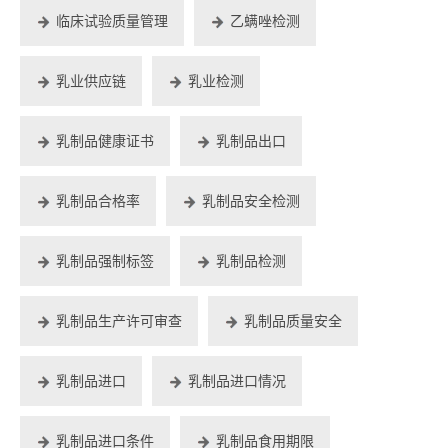
临床试验质量管理
乙螨唑检测
乳业供应链
乳业检测
乳制品健康证书
乳制品出口
乳制品合格率
乳制品安全检测
乳制品强制标签
乳制品检测
乳制品生产许可审查
乳制品质量安全
乳制品进口
乳制品进口情况
乳制品进口条件
乳制品食用期限