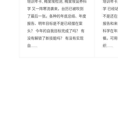
培训年卡, 梅里埃检测, 梅里埃营养科
培训年卡
学 又一阵寒流袭来，台历已被吹到
学 已经
了最后一张。各种的年底总结、年度
不是还在
报告、明年目标是不是已经摆在案
报告和来
头？ 今年的自我目标完成了吗？ 有
科学在年
没有解锁了新技能吗？ 有没有实现
餐。可用
自......
织......