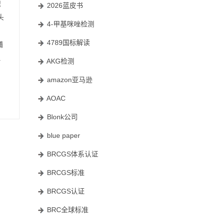
速
2026蓝皮书
头
4-甲基咪唑检测
4789国标解读
辅
.
AKG检测
amazon亚马逊
AOAC
Blonk公司
blue paper
BRCGS体系认证
BRCGS标准
BRCGS认证
BRC全球标准