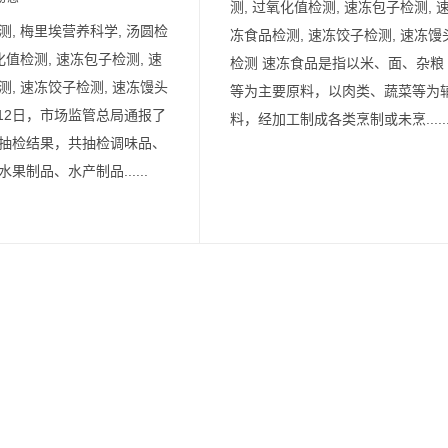
测, 过氧化值检测, 速冻包子检测, 
测, 梅里埃营养科学, 汤圆检
冻食品检测, 速冻饺子检测, 速冻馒
化值检测, 速冻包子检测, 速
检测 速冻食品是指以米、面、杂粮
测, 速冻饺子检测, 速冻馒头
等为主要原料，以肉类、蔬菜等为
月12日，市场监管总局通报了
料，经加工制成各类烹制或未烹.....
抽检结果，共抽检调味品、
果制品、水产制品......